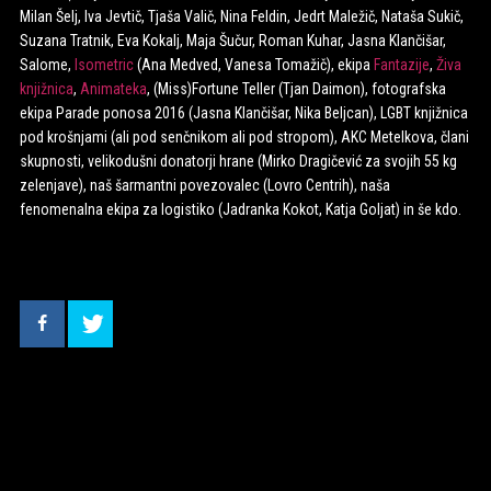
Milan Šelj, Iva Jevtič, Tjaša Valič, Nina Feldin, Jedrt Maležič, Nataša Sukič,
Suzana Tratnik, Eva Kokalj, Maja Šučur, Roman Kuhar, Jasna Klančišar,
Salome,
Isometric
(Ana Medved, Vanesa Tomažič), ekipa
Fantazije
,
Živa
knjižnica
,
Animateka
, (Miss)Fortune Teller (Tjan Daimon), fotografska
ekipa Parade ponosa 2016 (Jasna Klančišar, Nika Beljcan), LGBT knjižnica
pod krošnjami (ali pod senčnikom ali pod stropom), AKC Metelkova, člani
skupnosti, velikodušni donatorji hrane (Mirko Dragičević za svojih 55 kg
zelenjave), naš šarmantni povezovalec (Lovro Centrih), naša
fenomenalna ekipa za logistiko (Jadranka Kokot, Katja Goljat) in še kdo.