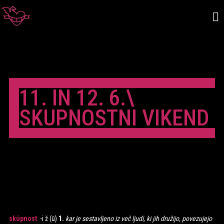
11. IN 12. 6.\
SKUPNOSTNI VIKEND
skúpnost
-i ž (ū)
1.
kar je sestavljeno iz več ljudi, ki jih družijo, povezujejo