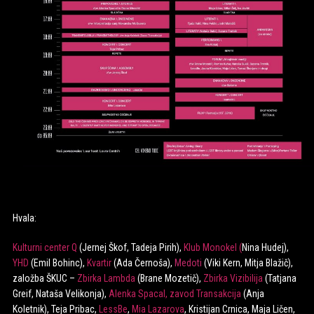
Hvala:
Kulturni center Q
(Jernej Škof, Tadeja Pirih),
Klub Monokel
(
Nina Hudej),
YHD
(Emil Bohinc),
Kvartir
(Ada Černoša),
Medoti
(Viki Kern, Mitja Blažič),
založba ŠKUC –
Zbirka Lambda
(Brane Mozetič),
Zbirka Vizibilija
(Tatjana
Greif, Nataša Velikonja),
Alenka Spacal
,
zavod Transakcija
(Anja
Koletnik), Teja Pribac,
LessBe
,
Mia Lazarova
, Kristijan Crnica, Maja Ličen,