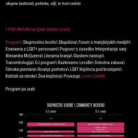
skupne lastnosti, potrebe, cilji, in tvori celoto
14.00\ Metelkova (pred stavbo Lovci)
Program\
Skupnostno kosilo\ Skupščina\ Forum o manjšinjskih medijih\
Enanaena z LGBT+ personami\ Pogovor z zasedbo Interpretacije sanj
Alexandra McQueera\ Literarna branja\ Glasbeni nastopi\
Transmitologija\ DJ program\ Razkrivamo LessBe\ Sobotna zabava\
Filmska premiera\ Risanje portretov\ LGBT Knjižnica pod krošnjami\
Kotiček za otroke\ Živa knjižnica\ Povezuje:
Lovro Centrih
Program po urah: