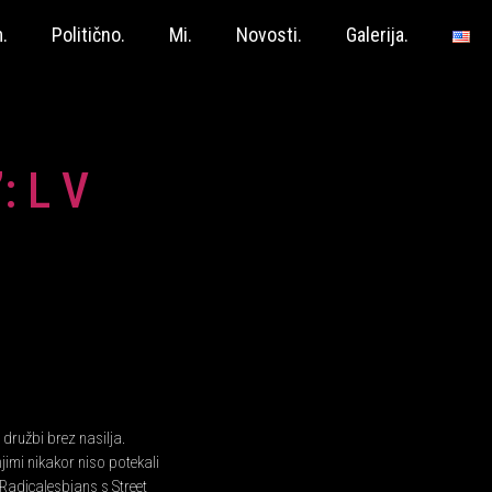
.
Politično.
Mi.
Novosti.
Galerija.
: L V
 družbi brez nasilja.
jimi nikakor niso potekali
r Radicalesbians s Street