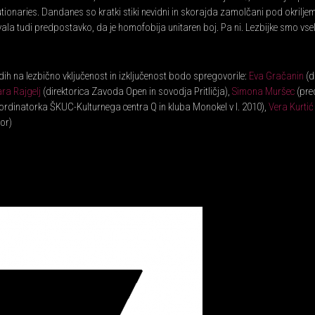
utionaries. Dandanes so kratki stiki nevidni in skorajda zamolčani pod okrilje
la tudi predpostavko, da je homofobija unitaren boj. Pa ni. Lezbijke smo vsel
edih na lezbično vključenost in izključenost bodo spregovorile:
Eva Gračanin
(d
ra Rajgelj
(direktorica Zavoda Open in sovodja Pritličja),
Simona Muršec
(pre
ordinatorka ŠKUC-Kulturnega centra Q in kluba Monokel v l. 2010),
Vera Kurtić
or)