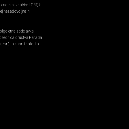
m enotne označbe LGBT, ki
ej nezadovoljne in
olgoletna sodelavka
dsednica društva Parada
(izvršna koordinatorka