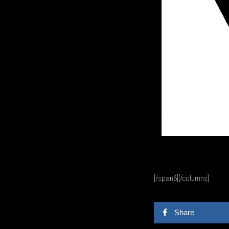
[/span6][/columns]
Share