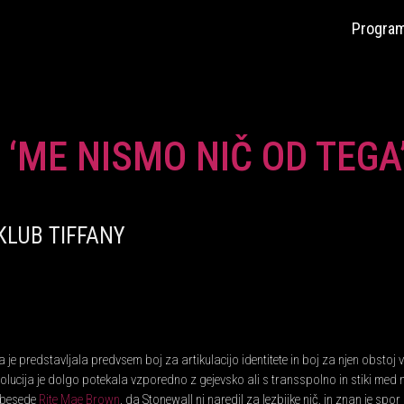
Program
‘ME NISMO NIČ OD TEGA’
\ KLUB TIFFANY
e predstavljala predvsem boj za artikulacijo identitete in boj za njen obstoj v
olucija je dolgo potekala vzporedno z gejevsko ali s transspolno in stiki med n
o besede
Rite Mae Brown
, da Stonewall ni naredil za lezbijke nič, in znan je spo