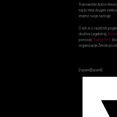
Transvestite Action Revol
naj bi med drugim vsebova
imamo svoje razloge.
O njih in o različnih pogl
društva Legebitra),
Barba
ponosa),
Tadeja Pirih
(ko
organizacije Ženski prost
[/span6][span6]