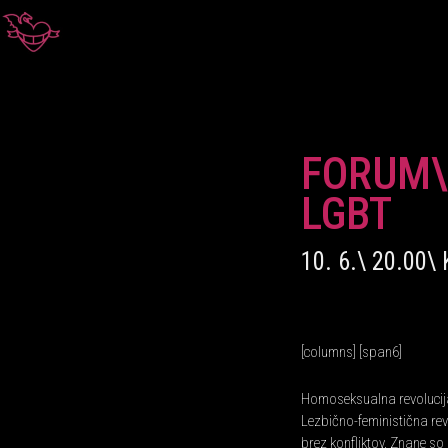
FORUM\ 
LGBT
10. 6.\ 20.00
[columns] [span6]
Homoseksualna revolucija j
Lezbično-feministična rev
brez konfliktov. Znane s