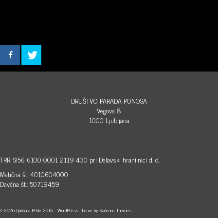
DRUŠTVO PARADA PONOSA
Vegova 8
1000 Ljubljana
TRR: SI56 6100 0001 2119 430 pri Delavski hranilnici d. d.
Matična št. 4010604000
Davčna št.: 50719459
© 2026 Ljubljana Pride 2016 - WordPress Theme by
Kadence Themes